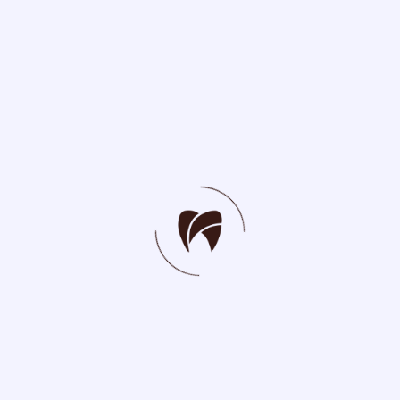
İlaç yönetimi
Temizlik, dezenfeksiyon ve
sterilizasyon hizmetleri
Radyasyon güvenliği
Tesis yönetimi
Malzeme cihaz yönetimi
Bilgi yönetim sistemleri